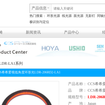
产品信息
热门搜索：
环形光源
线光源
面光源
无影灯
同轴
极识别与定位
崎
新闻资讯
产品中心
LDR-LA1系列
CS希希爱视低角度环形光LDR-206RD2-LA1
产品名称：
CCS希希爱
品 牌：
CCS希希
规格型号：
LDR-206
产 地：
Japan