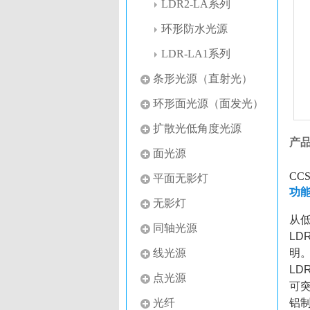
LDR2-LA系列
环形防水光源
LDR-LA1系列
条形光源（直射光）
环形面光源（面发光）
扩散光低角度光源
产
面光源
CC
平面无影灯
功
无影灯
从
同轴光源
L
线光源
明
LD
点光源
可
光纤
铝