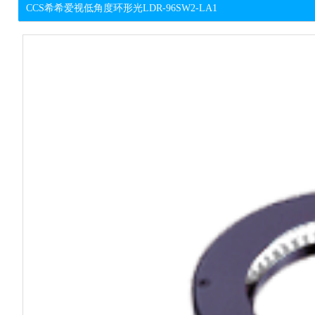
CCS希希爱视低角度环形光LDR-96SW2-LA1